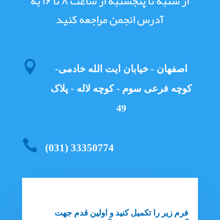
از شنبه تا پنجشنبه از ساعت ۸ تا ۱۶ به
آدرس انجمن مراجعه کنید

اصفهان - خیابان ایت الله خادمی-
کوچه فرعی سوم - کوچه لاله - پلاک
49

(031) 33350774
فرم زیر را تکمیل کنید و اولین قدم جهت